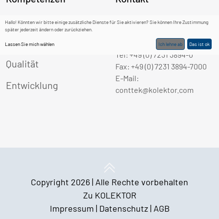
Automatisierung
KOLEKTOR CONTTEK GmbH
Hallo! Könnten wir bitte einige zusätzliche Dienste für Sie aktivieren? Sie können Ihre Zustimmung
später jederzeit ändern oder zurückziehen.
Philipp-Weber-Str. 3
Werkzeugbau
75177 Pforzheim
Lassen Sie mich wählen
Ich lehne ab
Das ist ok
Tel: +49 (0) 7231 3894-0
Qualität
Fax: +49 (0) 7231 3894-7000
E-Mail:
Entwicklung
conttek@kolektor.com
Copyright 2026 | Alle Rechte vorbehalten
Zu KOLEKTOR
Impressum |
Datenschutz |
AGB